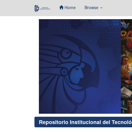
Home
Browse
Skip
navigation
Repositorio Institucional del Tecnol