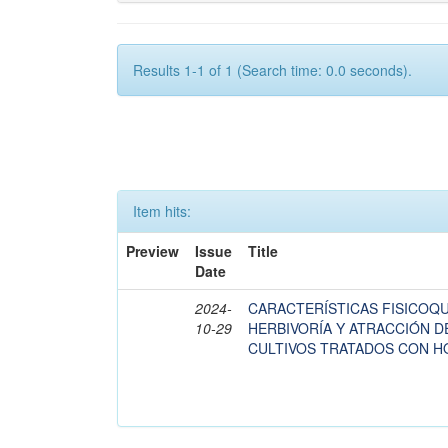
Results 1-1 of 1 (Search time: 0.0 seconds).
Item hits:
Preview
Issue
Title
Date
2024-
CARACTERÍSTICAS FISICOQU
10-29
HERBIVORÍA Y ATRACCIÓN 
CULTIVOS TRATADOS CON H