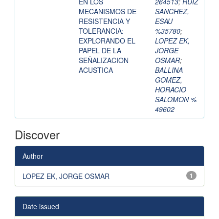
EN LOS
264513
;
RUIZ
MECANISMOS DE
SANCHEZ,
RESISTENCIA Y
ESAU
TOLERANCIA:
%35780
;
EXPLORANDO EL
LOPEZ EK,
PAPEL DE LA
JORGE
SEÑALIZACION
OSMAR
;
ACUSTICA
BALLINA
GOMEZ,
HORACIO
SALOMON %
49602
Discover
Author
LOPEZ EK, JORGE OSMAR
1
Date issued