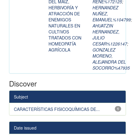
DEL MAÍZ,
RENE%172125
;
HERBIVORÍA Y
HERNANDEZ
ATRACCIÓN DE
NUÑEZ,
ENEMIGOS
EMANUEL%104799
;
NATURALES EN
AHUATZIN
CULTIVOS
HERNANDEZ,
TRATADOS CON
JULIO
HOMEOPATÍA
CESAR%1226147
;
AGRÍCOLA
GONZALEZ
MORENO,
ALEJANDRA DEL
SOCORRO%47935
Discover
Subject
CARACTERÍSTICAS FISICOQUÍMICAS DE...
1
Date issued