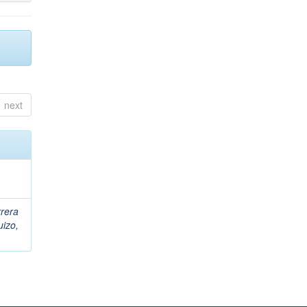
next
rera
uizo,