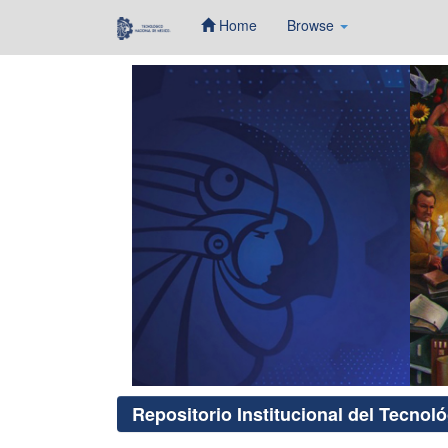
Home
Browse
Skip
navigation
Repositorio Institucional del Tecnol