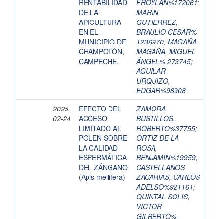
RENTABILIDAD
FROYLAN%172061
;
DE LA
MARIN
APICULTURA
GUTIERREZ,
EN EL
BRAULIO CESAR%
MUNICIPIO DE
1236970
;
MAGAÑA
CHAMPOTÓN,
MAGAÑA, MIGUEL
CAMPECHE.
ÁNGEL% 273745
;
AGUILAR
URQUIZO,
EDGAR%98908
2025-
EFECTO DEL
ZAMORA
02-24
ACCESO
BUSTILLOS,
LIMITADO AL
ROBERTO%37755
;
POLEN SOBRE
ORTIZ DE LA
LA CALIDAD
ROSA,
ESPERMÁTICA
BENJAMIN%19959
;
DEL ZÁNGANO
CASTELLANOS
(Apis mellifera)
ZACARIAS, CARLOS
ADELSO%921161
;
QUINTAL SOLIS,
VICTOR
GILBERTO%