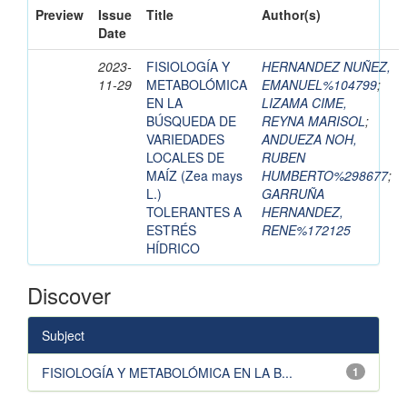
Preview
Issue
Title
Author(s)
Date
2023-
FISIOLOGÍA Y
HERNANDEZ NUÑEZ,
11-29
METABOLÓMICA
EMANUEL%104799
;
EN LA
LIZAMA CIME,
BÚSQUEDA DE
REYNA MARISOL
;
VARIEDADES
ANDUEZA NOH,
LOCALES DE
RUBEN
MAÍZ (Zea mays
HUMBERTO%298677
;
L.)
GARRUÑA
TOLERANTES A
HERNANDEZ,
ESTRÉS
RENE%172125
HÍDRICO
Discover
Subject
FISIOLOGÍA Y METABOLÓMICA EN LA B...
1