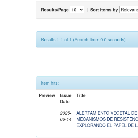
Results/Page
|
Sort items by
Results 1-1 of 1 (Search time: 0.0 seconds).
Item hits:
Preview
Issue
Title
Date
2025-
ALERTAMIENTO VEGETAL DE
06-14
MECANISMOS DE RESISTENCI
EXPLORANDO EL PAPEL DE L