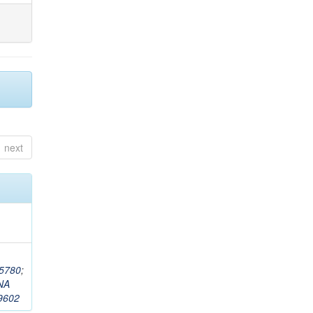
next
5780
;
NA
9602