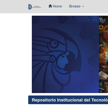
Home
Browse
Skip
navigation
Repositorio Institucional del Tecnol