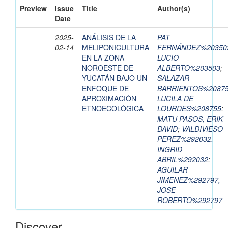
Preview
Issue
Title
Author(s)
Date
2025-
ANÁLISIS DE LA
PAT
02-14
MELIPONICULTURA
FERNÁNDEZ%20350
EN LA ZONA
LUCIO
NOROESTE DE
ALBERTO%203503
;
YUCATÁN BAJO UN
SALAZAR
ENFOQUE DE
BARRIENTOS%20875
APROXIMACIÓN
LUCILA DE
ETNOECOLÓGICA
LOURDES%208755
;
MATU PASOS, ERIK
DAVID
;
VALDIVIESO
PEREZ%292032,
INGRID
ABRIL%292032
;
AGUILAR
JIMENEZ%292797,
JOSE
ROBERTO%292797
Discover