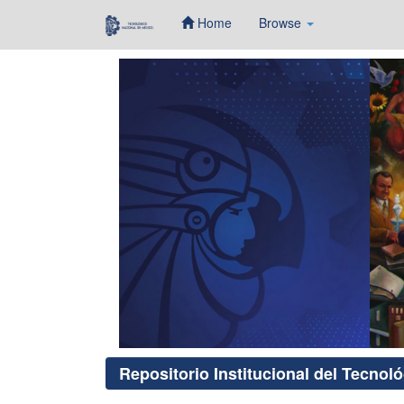
Home
Browse
Skip
navigation
Repositorio Institucional del Tecnol