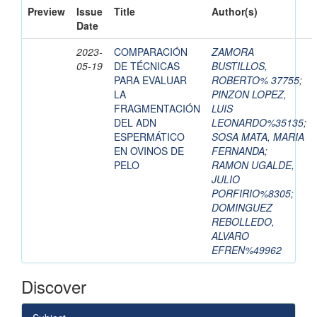
Preview
Issue
Title
Author(s)
Date
2023-
COMPARACIÓN
ZAMORA
05-19
DE TÉCNICAS
BUSTILLOS,
PARA EVALUAR
ROBERTO% 37755
;
LA
PINZON LOPEZ,
FRAGMENTACIÓN
LUIS
DEL ADN
LEONARDO%35135
;
ESPERMÁTICO
SOSA MATA, MARIA
EN OVINOS DE
FERNANDA
;
PELO
RAMON UGALDE,
JULIO
PORFIRIO%8305
;
DOMINGUEZ
REBOLLEDO,
ALVARO
EFREN%49962
Discover