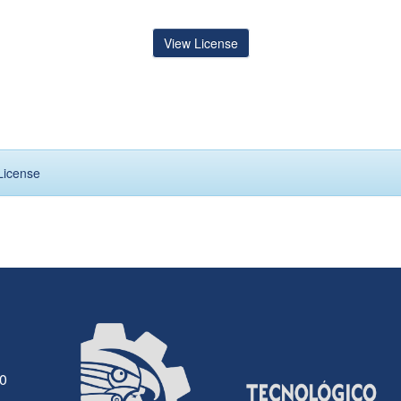
View License
License
30