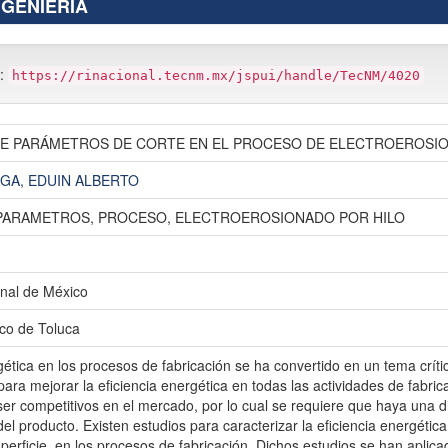
NGENIERIA
m:
https://rinacional.tecnm.mx/jspui/handle/TecNM/4020
DE PARÁMETROS DE CORTE EN EL PROCESO DE ELECTROEROSIO
GA, EDUIN ALBERTO
 PARAMETROS, PROCESO, ELECTROEROSIONADO POR HILO
nal de México
ico de Toluca
gética en los procesos de fabricación se ha convertido en un tema crítico
ara mejorar la eficiencia energética en todas las actividades de fabric
er competitivos en el mercado, por lo cual se requiere que haya una d
 del producto. Existen estudios para caracterizar la eficiencia energéti
perficie, en los procesos de fabricación. Dichos estudios se han aplic