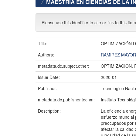
MAESTRIA EN CIENCIAS DE LA I
Please use this identifier to cite or link to this ite
Title:
OPTIMIZACIÓN 
Authors:
RAMIREZ MAYOR
metadata.dc.subject.other:
OPTIMIZACION,
Issue Date:
2020-01
Publisher:
Tecnológico Nacio
metadata.dc.publisher.tecnm:
Instituto Tecnológ
Description:
La eficiencia ener
esfuerzo mundial p
preocupados por s
afectar la calidad
rugosidad de la su