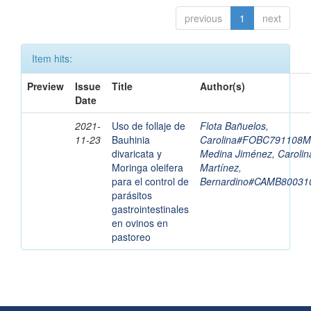
previous
1
next
Item hits:
Preview
Issue
Title
Author(s)
Date
2021-
Uso de follaje de
Flota Bañuelos,
11-23
Bauhinia
Carolina#FOBC791108
divaricata y
Medina Jiménez, Carolin
Moringa oleifera
Martínez,
para el control de
Bernardino#CAMB8003
parásitos
gastrointestinales
en ovinos en
pastoreo