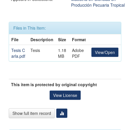
Producción Pecuaria Tropical
Files in This Item:
File
Description
Size
Format
Tesis C
Tesis
1.18
Adobe
View/Open
arla.pdf
MB
PDF
This item is protected by original copyright
View License
Show full item record