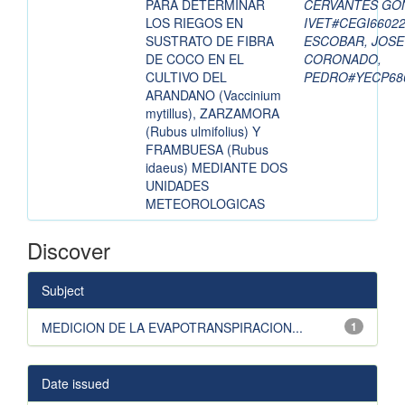
PARA DETERMINAR
CERVANTES GON
LOS RIEGOS EN
IVET#CEGI6602
SUSTRATO DE FIBRA
ESCOBAR, JOS
DE COCO EN EL
CORONADO,
CULTIVO DEL
PEDRO#YECP68
ARANDANO (Vaccinium
mytillus), ZARZAMORA
(Rubus ulmifolius) Y
FRAMBUESA (Rubus
idaeus) MEDIANTE DOS
UNIDADES
METEOROLOGICAS
Discover
Subject
MEDICION DE LA EVAPOTRANSPIRACION...
1
Date issued