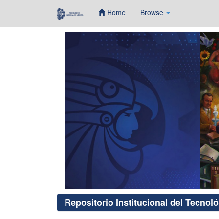
Home
Browse
Skip
navigation
Repositorio Institucional del Tecnol