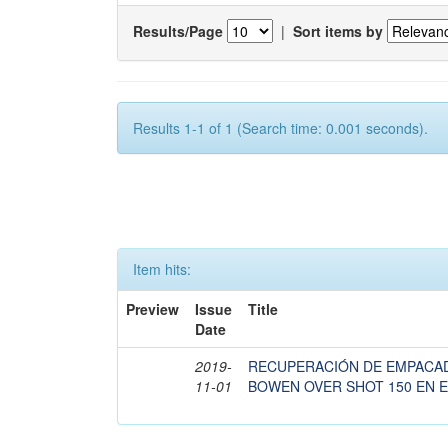
Results/Page
|
Sort items by
Results 1-1 of 1 (Search time: 0.001 seconds).
Item hits:
Preview
Issue
Title
Date
2019-
RECUPERACIÓN DE EMPACA
11-01
BOWEN OVER SHOT 150 EN E