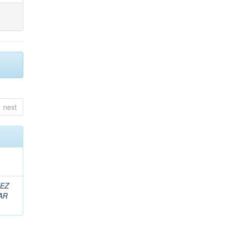
next
EZ
AR