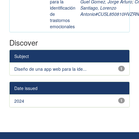
para la
Guel Gomez, Jorge Arturo
;
C
identificación
Santiago, Lorenzo
de
Antonio#CUSL850810HVZR
trastornos
emocionales
Discover
Subject
Diseño de una app web para la ide...
1
Date issued
2024
1