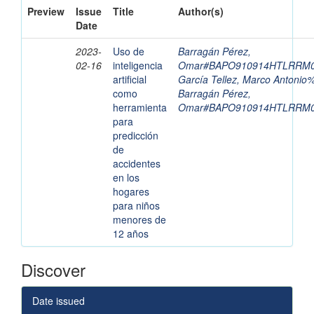
Preview
Issue
Title
Author(s)
Date
2023-
Uso de
Barragán Pérez,
02-16
inteligencia
Omar#BAPO910914HTLRRM
artificial
García Tellez, Marco Antoni
como
Barragán Pérez,
herramienta
Omar#BAPO910914HTLRRM
para
predicción
de
accidentes
en los
hogares
para niños
menores de
12 años
Discover
Date issued