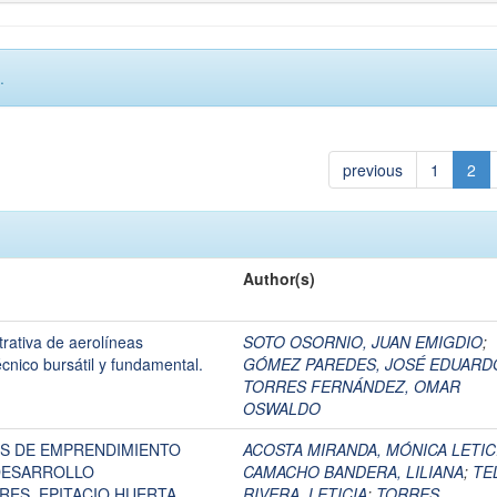
.
previous
1
2
Author(s)
trativa de aerolíneas
SOTO OSORNIO, JUAN EMIGDIO
;
cnico bursátil y fundamental.
GÓMEZ PAREDES, JOSÉ EDUARD
TORRES FERNÁNDEZ, OMAR
OSWALDO
ES DE EMPRENDIMIENTO
ACOSTA MIRANDA, MÓNICA LETIC
 DESARROLLO
CAMACHO BANDERA, LILIANA
;
TE
ES, EPITACIO HUERTA
RIVERA, LETICIA
;
TORRES