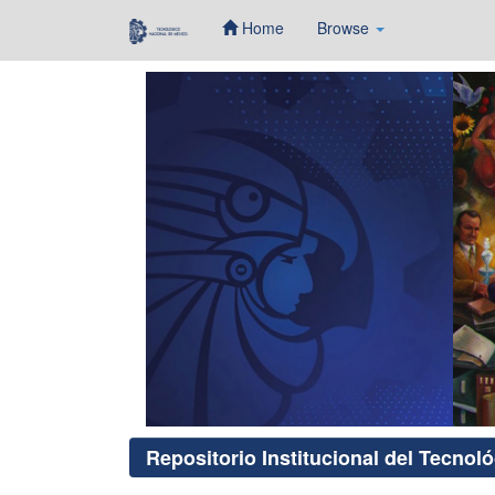
Home
Browse
Skip
navigation
Repositorio Institucional del Tecnol