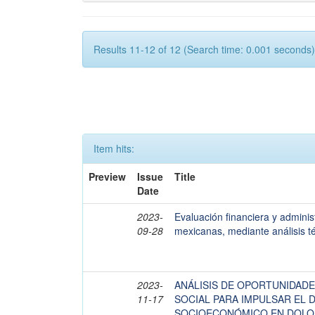
Results 11-12 of 12 (Search time: 0.001 seconds)
Item hits:
Preview
Issue
Title
Date
2023-
Evaluación financiera y adminis
09-28
mexicanas, mediante análisis té
2023-
ANÁLISIS DE OPORTUNIDAD
11-17
SOCIAL PARA IMPULSAR EL
SOCIOECONÓMICO EN DOLOR