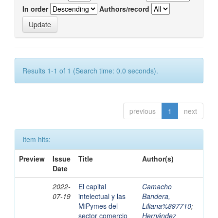
In order
Authors/record
Results 1-1 of 1 (Search time: 0.0 seconds).
previous
1
next
Item hits:
Preview
Issue
Title
Author(s)
Date
2022-
El capital
Camacho
07-19
intelectual y las
Bandera,
MiPymes del
Liliana%897710
;
sector comercio
Hernández