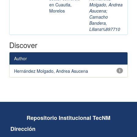
en Cuautla,
Molgado, Andrea
Morelos
Asucena
;
Camacho
Bandera,
Liliana%897710
Discover
Author
Hernández Molgado, Andrea Asucena
1
Repositorio Institucional TecNM
Dirección