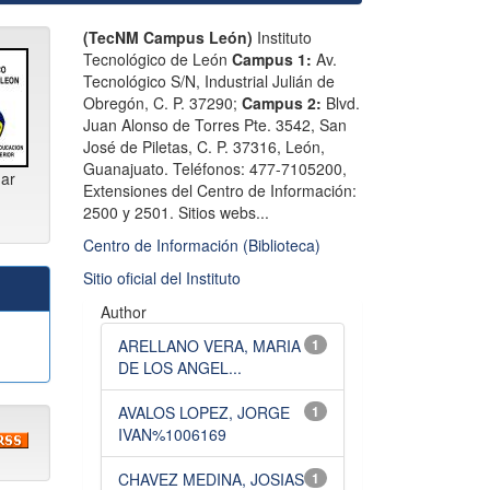
(TecNM Campus León)
Instituto
Tecnológico de León
Campus 1:
Av.
Tecnológico S/N, Industrial Julián de
Obregón, C. P. 37290;
Campus 2:
Blvd.
Juan Alonso de Torres Pte. 3542, San
José de Piletas, C. P. 37316, León,
Guanajuato. ​Teléfonos: 477-7105200,
gar
Extensiones del Centro de Información:
2500 y 2501. Sitios webs...
Centro de Información (Biblioteca)
Sitio oficial del Instituto
Author
ARELLANO VERA, MARIA
1
DE LOS ANGEL...
AVALOS LOPEZ, JORGE
1
IVAN%1006169
CHAVEZ MEDINA, JOSIAS
1