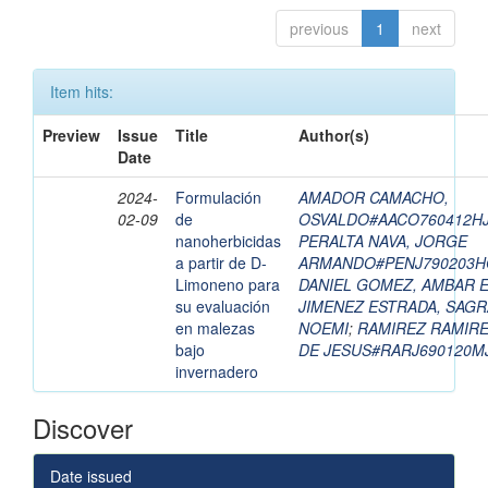
previous
1
next
Item hits:
Preview
Issue
Title
Author(s)
Date
2024-
Formulación
AMADOR CAMACHO,
02-09
de
OSVALDO#AACO760412H
nanoherbicidas
PERALTA NAVA, JORGE
a partir de D-
ARMANDO#PENJ790203H
Limoneno para
DANIEL GOMEZ, AMBAR 
su evaluación
JIMENEZ ESTRADA, SAGR
en malezas
NOEMI
;
RAMIREZ RAMIRE
bajo
DE JESUS#RARJ690120
invernadero
Discover
Date issued