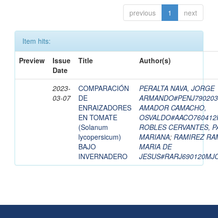
previous
1
next
Item hits:
Preview
Issue
Title
Author(s)
Date
2023-
COMPARACIÓN
PERALTA NAVA, JORGE
03-07
DE
ARMANDO#PENJ79020
ENRAIZADORES
AMADOR CAMACHO,
EN TOMATE
OSVALDO#AACO76041
(Solanum
ROBLES CERVANTES, P
lycopersicum)
MARIANA
;
RAMIREZ RA
BAJO
MARIA DE
INVERNADERO
JESUS#RARJ690120MJ