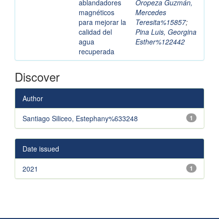
ablandadores
Oropeza Guzmán,
magnéticos
Mercedes
para mejorar la
Teresita%15857
;
calidad del
Pina Luis, Georgina
agua
Esther%122442
recuperada
Discover
Author
Santiago Siliceo, Estephany%633248
1
Date issued
2021
1