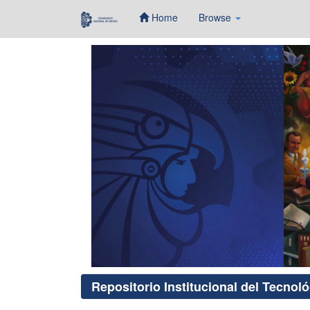
Home
Browse
Skip
navigation
Repositorio Institucional del Tecnol