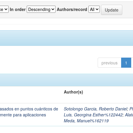
In order
Authors/record
previous
1
Author(s)
asados en puntos cuánticos de
Sotolongo Garcia, Roberto Daniel
;
P
lmente para aplicaciones
Luis, Georgina Esther%122442
;
Alat
Meda, Manuel%162119