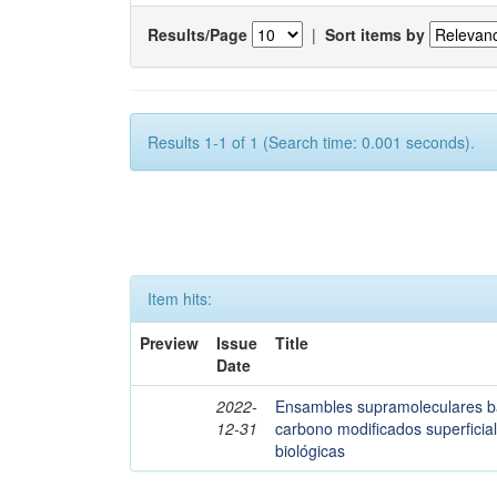
Results/Page
|
Sort items by
Results 1-1 of 1 (Search time: 0.001 seconds).
Item hits:
Preview
Issue
Title
Date
2022-
Ensambles supramoleculares b
12-31
carbono modificados superficia
biológicas