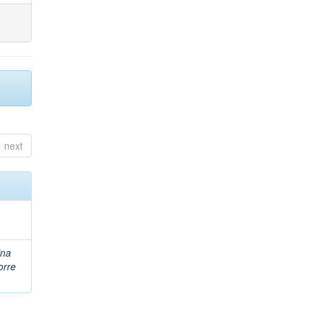
next
ina
orre