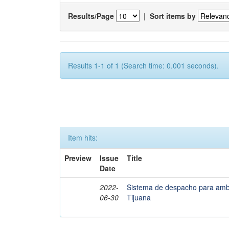
Results/Page
|
Sort items by
Results 1-1 of 1 (Search time: 0.001 seconds).
Item hits:
Preview
Issue
Title
Date
2022-
Sistema de despacho para ambu
06-30
Tijuana