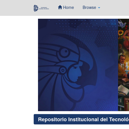
Home
Browse
Skip
navigation
Repositorio Institucional del Tecnol