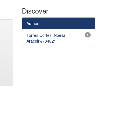
Discover
Author
Torres Cortes, Noelia
1
Araceli%734821