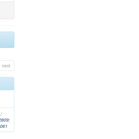
next
1
;
2809
;
061