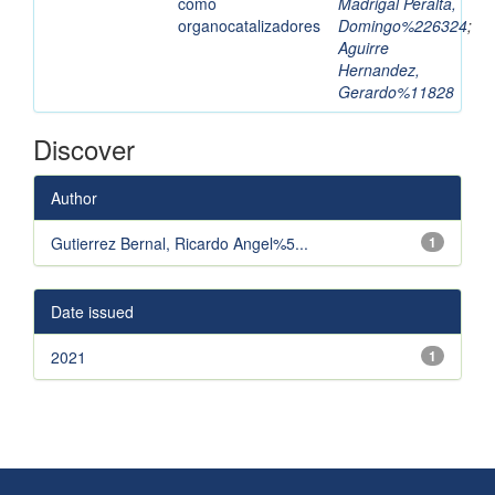
como
Madrigal Peralta,
organocatalizadores
Domingo%226324
;
Aguirre
Hernandez,
Gerardo%11828
Discover
Author
Gutierrez Bernal, Ricardo Angel%5...
1
Date issued
2021
1