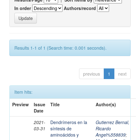
In order
Authors/record
Results 1-1 of 1 (Search time: 0.001 seconds).
previous
1
next
Item hits:
Preview
Issue
Title
Author(s)
Date
2021-
Dendrímeros en la
Gutierrez Bernal,
03-31
síntesis de
Ricardo
aminoácidos y
Angel%558839
;