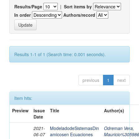
Results/Page
|
Sort items by
In order
Authors/record
Results 1-1 of 1 (Search time: 0.001 seconds).
previous
1
next
Item hits:
Preview
Issue
Title
Author(s)
Date
2021-
ModeladodeSistemasDin
Odreman Vera,
06-07
amicosen Ecuaciones
Mauricio%30598