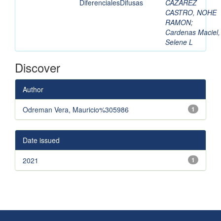
DiferencialesDifusas
CAZAREZ
CASTRO, NOHE
RAMON
;
Cardenas Maciel,
Selene L
Discover
Author
Odreman Vera, Mauricio%305986
1
Date issued
2021
1