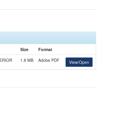
Size
Format
PERIOR
1.8 MB
Adobe PDF
View/Open