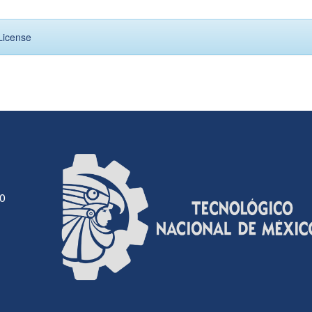
License
30