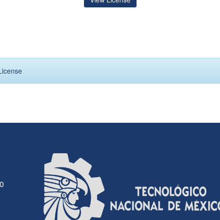
License
30