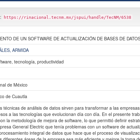
m:
https://rinacional.tecnm.mx/jspui/handle/TecNM/6538
ENTO DE UN SOFTWARE DE ACTUALIZACIÓN DE BASES DE DATOS
ÁLES, ARMIDA
oftware, tecnología, productividad
nal de México
ico de Cuautla
as técnicas de análisis de datos sirven para transformar a las empresa
sos a las tecnologías que evolucionan día con día. En el presente trab
con la metodología de mejora de software, lo que permitió definir estra
mpresa General Electric que tenía problemas con un software de actuali
procesamiento integral de datos que hace que el proceso de visualizaci
s diferentes áreas de la empresa sea más eficiente y mejore la toma d