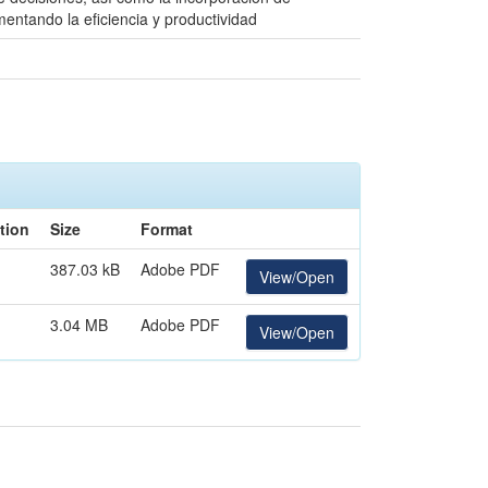
entando la eficiencia y productividad
tion
Size
Format
387.03 kB
Adobe PDF
View/Open
3.04 MB
Adobe PDF
View/Open