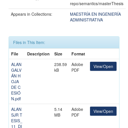
repo/semantics/masterThesis
Appears in Collections:
MAESTRÍA EN INGENIERÍA
ADMINISTRATIVA
Files in This Item:
File
Description
Size
Format
ALAN
238.59
Adobe
View/Open
GALV
kB
PDF
ÁN H
OJA
DE C
ESIÓ
N.pdf
ALAN
5.14
Adobe
View/Open
SJR T
MB
PDF
ESIS_
11_DI