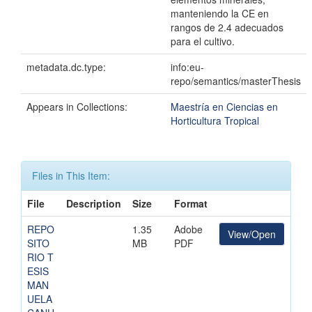
manteniendo la CE en
rangos de 2.4 adecuados
para el cultivo.
metadata.dc.type:
info:eu-
repo/semantics/masterThesis
Appears in Collections:
Maestría en Ciencias en
Horticultura Tropical
Files in This Item:
File
Description
Size
Format
REPO
1.35
Adobe
View/Open
SITO
MB
PDF
RIO T
ESIS
MAN
UELA