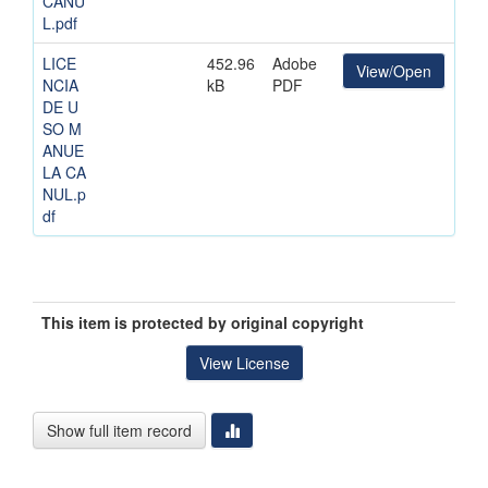
CANU
L.pdf
LICE
452.96
Adobe
View/Open
NCIA
kB
PDF
DE U
SO M
ANUE
LA CA
NUL.p
df
This item is protected by original copyright
View License
Show full item record