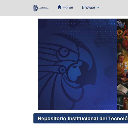
Home
Browse
Skip
navigation
Repositorio Institucional del Tecnol