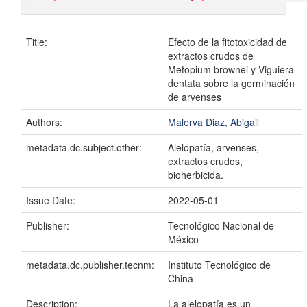
Title:
Efecto de la fitotoxicidad de
extractos crudos de
Metopium brownei y Viguiera
dentata sobre la germinación
de arvenses
Authors:
Malerva Diaz, Abigail
metadata.dc.subject.other:
Alelopatía, arvenses,
extractos crudos,
bioherbicida.
Issue Date:
2022-05-01
Publisher:
Tecnológico Nacional de
México
metadata.dc.publisher.tecnm:
Instituto Tecnológico de
China
Description:
La alelopatía es un