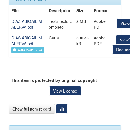
File
Description
Size
Format
DIAZ ABIGAIL M
Tesis texto c
2 MB
Adobe
View
ALERVA.pdf
ompleto
PDF
DIAS ABIGAIL M
Carta
390.46
Adobe
View
ALERVA.pdf
kB
PDF
Reques
Until 9999-11-08
This item is protected by original copyright
View License
Show full item record