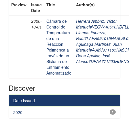
Preview
Issue
Title
Author(s)
Date
2020-
Cámara de
Herrera Ambriz, Víctor
10-01
Control de
Manuel#VEGV740516HDFL
Temperatura
Llamas Esparza,
de una
Raúl#LAER591015HASLSL0
Reacción
Aguiñaga Martínez, Juan
Polimérica a
Manuel#AUMJ971105HASG
través de un
Dena Aguilar, José
Sistema de
Alonso#DEAA771203HDFN
Enfriamiento
Automatizado
Discover
Date issued
2020
1