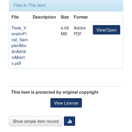
Files in This Item:
File
Description
Size
Format
Tesis_V
4.08
Adobe
View/Open
ersiónFi
MB
PDF
nal_Sam
pieriMor
ánAdriá
nAlbert
o.pdf
This item is protected by original copyright
View License
Show simple item record