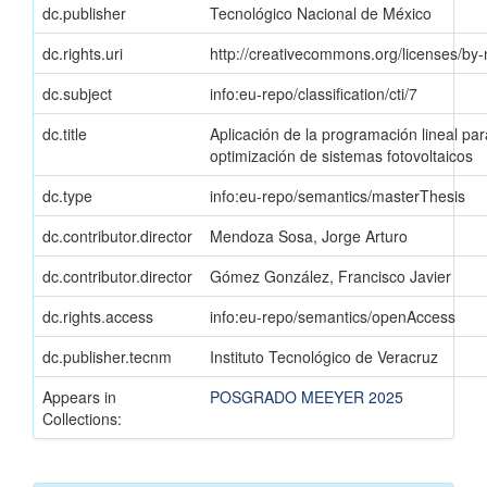
dc.publisher
Tecnológico Nacional de México
dc.rights.uri
http://creativecommons.org/licenses/by-
dc.subject
info:eu-repo/classification/cti/7
dc.title
Aplicación de la programación lineal par
optimización de sistemas fotovoltaicos
dc.type
info:eu-repo/semantics/masterThesis
dc.contributor.director
Mendoza Sosa, Jorge Arturo
dc.contributor.director
Gómez González, Francisco Javier
dc.rights.access
info:eu-repo/semantics/openAccess
dc.publisher.tecnm
Instituto Tecnológico de Veracruz
Appears in
POSGRADO MEEYER 2025
Collections: