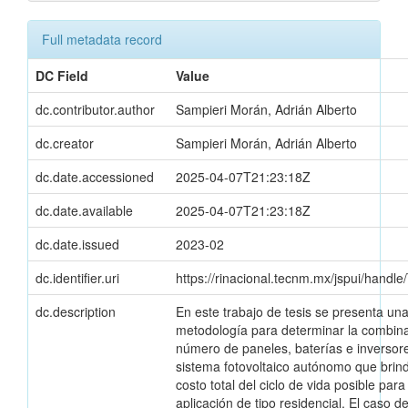
Full metadata record
DC Field
Value
dc.contributor.author
Sampieri Morán, Adrián Alberto
dc.creator
Sampieri Morán, Adrián Alberto
dc.date.accessioned
2025-04-07T21:23:18Z
dc.date.available
2025-04-07T21:23:18Z
dc.date.issued
2023-02
dc.identifier.uri
https://rinacional.tecnm.mx/jspui/hand
dc.description
En este trabajo de tesis se presenta un
metodología para determinar la combin
número de paneles, baterías e inversor
sistema fotovoltaico autónomo que brin
costo total del ciclo de vida posible par
aplicación de tipo residencial. El caso d