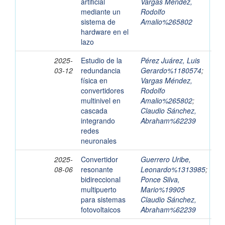
artificial
Vargas Méndez,
mediante un
Rodolfo
sistema de
Amalio%265802
hardware en el
lazo
2025-
Estudio de la
Pérez Juárez, Luis
03-12
redundancia
Gerardo%1180574
;
física en
Vargas Méndez,
convertidores
Rodolfo
multinivel en
Amalio%265802
;
cascada
Claudio Sánchez,
integrando
Abraham%62239
redes
neuronales
2025-
Convertidor
Guerrero Uribe,
08-06
resonante
Leonardo%1313985
;
bidireccional
Ponce Silva,
multipuerto
Mario%19905
para sistemas
Claudio Sánchez,
fotovoltaicos
Abraham%62239