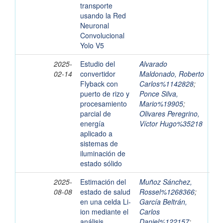
transporte
usando la Red
Neuronal
Convolucional
Yolo V5
2025-
Estudio del
Alvarado
02-14
convertidor
Maldonado, Roberto
Flyback con
Carlos%1142828
;
puerto de rizo y
Ponce Silva,
procesamiento
Mario%19905
;
parcial de
Olivares Peregrino,
energía
Víctor Hugo%35218
aplicado a
sistemas de
iluminación de
estado sólido
2025-
Estimación del
Muñoz Sánchez,
08-08
estado de salud
Rossel%1268366
;
en una celda Li-
García Beltrán,
ion mediante el
Carlos
análisis
Daniel%122157
;