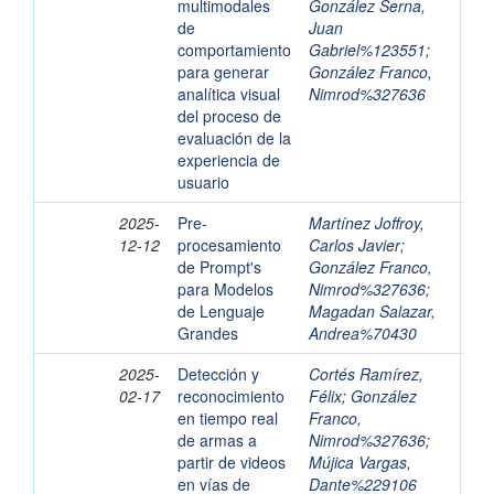
multimodales
González Serna,
de
Juan
comportamiento
Gabriel%123551
;
para generar
González Franco,
analítica visual
Nimrod%327636
del proceso de
evaluación de la
experiencia de
usuario
2025-
Pre-
Martínez Joffroy,
12-12
procesamiento
Carlos Javier
;
de Prompt's
González Franco,
para Modelos
Nimrod%327636
;
de Lenguaje
Magadan Salazar,
Grandes
Andrea%70430
2025-
Detección y
Cortés Ramírez,
02-17
reconocimiento
Félix
;
González
en tiempo real
Franco,
de armas a
Nimrod%327636
;
partir de videos
Mújica Vargas,
en vías de
Dante%229106