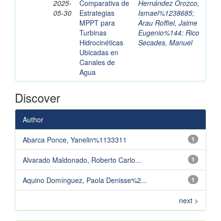
2025-
Comparativa de
Hernández Orozco,
05-30
Estrategias
Ismael%1238685
;
MPPT para
Arau Roffiel, Jaime
Turbinas
Eugenio%144
;
Rico
Hidrocinéticas
Secades, Manuel
Ubicadas en
Canales de
Agua
Discover
Author
Abarca Ponce, Yanelin%1133311
1
Alvarado Maldonado, Roberto Carlo...
1
Aquino Domínguez, Paola Denisse%2...
1
next >