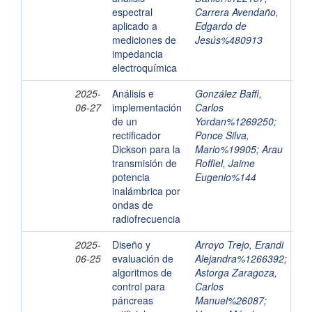
espectral
Carrera Avendaño,
aplicado a
Edgardo de
mediciones de
Jesús%480913
impedancia
electroquímica
2025-
Análisis e
González Baffi,
06-27
implementación
Carlos
de un
Yordan%1269250
;
rectificador
Ponce Silva,
Dickson para la
Mario%19905
;
Arau
transmisión de
Roffiel, Jaime
potencia
Eugenio%144
inalámbrica por
ondas de
radiofrecuencia
2025-
Diseño y
Arroyo Trejo, Erandi
06-25
evaluación de
Alejandra%1266392
;
algoritmos de
Astorga Zaragoza,
control para
Carlos
páncreas
Manuel%26087
;