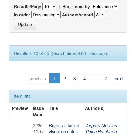
Results/Page
|
Sort items by
In order
Authors/record
Results 1-10 of 65 (Search time: 0.001 seconds).
previous
1
2
3
4
...
7
next
Item hits:
Preview
Issue
Title
Author(s)
Date
2025-
Representación
Vergara Morales,
12-11
visual de datos
Tlaloc Humberto
;