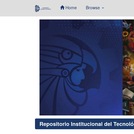
Home
Browse
Skip
navigation
Repositorio Institucional del Tecnol