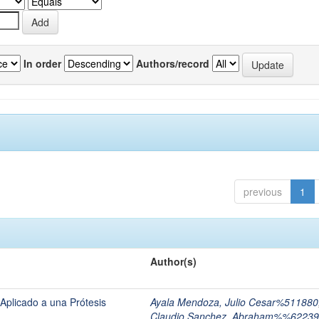
In order
Authors/record
previous
1
Author(s)
Aplicado a una Prótesis
Ayala Mendoza, Julio Cesar%511880
Claudio Sanchez, Abraham%%62239