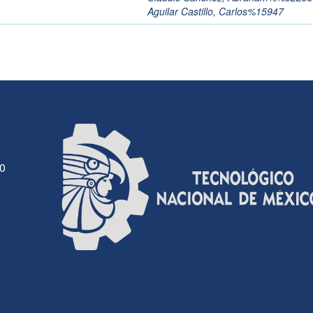
Aguilar Castillo, Carlos%15947
30