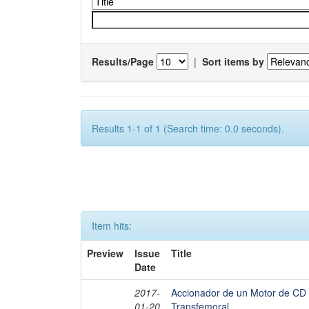
Results/Page
|
Sort items by
Results 1-1 of 1 (Search time: 0.0 seconds).
Item hits:
Preview
Issue
Title
Date
2017-
Accionador de un Motor de CD 
01-20
Transfemoral