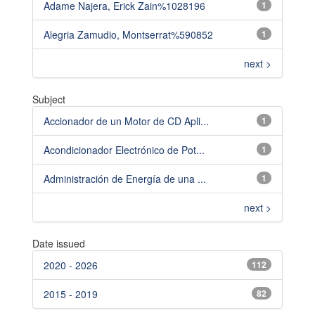
Adame Najera, Erick Zain%1028196
1
Alegria Zamudio, Montserrat%590852
1
next >
Subject
Accionador de un Motor de CD Apli...
1
Acondicionador Electrónico de Pot...
1
Administración de Energía de una ...
1
next >
Date issued
2020 - 2026
112
2015 - 2019
82