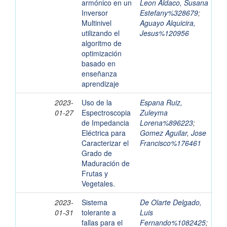
armónico en un
Leon Aldaco, Susana
Inversor
Estefany%328679
;
Multinivel
Aguayo Alquicira,
utilizando el
Jesus%120956
algoritmo de
optimización
basado en
enseñanza
aprendizaje
2023-
Uso de la
Espana Ruiz,
01-27
Espectroscopia
Zuleyma
de Impedancia
Lorena%896223
;
Eléctrica para
Gomez Aguilar, Jose
Caracterizar el
Francisco%176461
Grado de
Maduración de
Frutas y
Vegetales.
2023-
Sistema
De Olarte Delgado,
01-31
tolerante a
Luis
fallas para el
Fernando%1082425
;