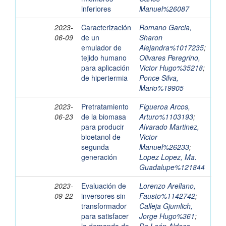
inferiores
Manuel%26087
2023-
Caracterización
Romano Garcia,
06-09
de un
Sharon
emulador de
Alejandra%1017235
;
tejido humano
Olivares Peregrino,
para aplicación
Victor Hugo%35218
;
de hipertermia
Ponce Silva,
Mario%19905
2023-
Pretratamiento
Figueroa Arcos,
06-23
de la biomasa
Arturo%1103193
;
para producir
Alvarado Martinez,
bioetanol de
Victor
segunda
Manuel%26233
;
generación
Lopez Lopez, Ma.
Guadalupe%121844
2023-
Evaluación de
Lorenzo Arellano,
09-22
inversores sin
Fausto%1142742
;
transformador
Calleja Gjumlich,
para satisfacer
Jorge Hugo%361
;