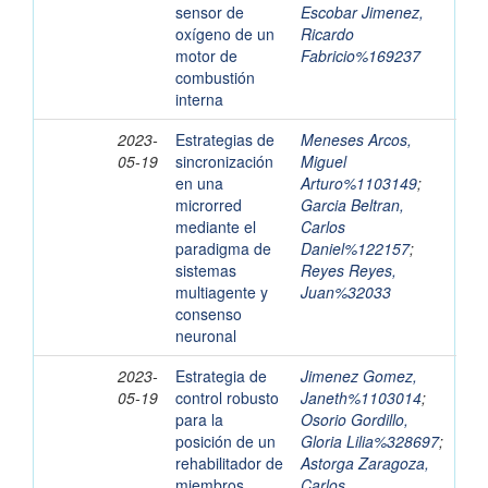
sensor de
Escobar Jimenez,
oxígeno de un
Ricardo
motor de
Fabricio%169237
combustión
interna
2023-
Estrategias de
Meneses Arcos,
05-19
sincronización
Miguel
en una
Arturo%1103149
;
microrred
Garcia Beltran,
mediante el
Carlos
paradigma de
Daniel%122157
;
sistemas
Reyes Reyes,
multiagente y
Juan%32033
consenso
neuronal
2023-
Estrategia de
Jimenez Gomez,
05-19
control robusto
Janeth%1103014
;
para la
Osorio Gordillo,
posición de un
Gloria Lilia%328697
;
rehabilitador de
Astorga Zaragoza,
miembros
Carlos