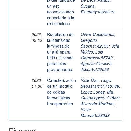
la demanda de
De León Aldaco,
un aire
Susana
acondicionado
Estefany%328679
conectado a la
red eléctrica
2023-
Regulación de
Olivar Castellanos,
09-22
la intensidad
Gregorio
luminosa de
Saul%1142735
;
Vela
una lámpara
Valdes, Luis
LED utilizando
Gerardo% 55742
;
ganancias
Aguayo Alquicira,
programadas
Jesus%120956
2023-
Caracterización
Valle Diaz, Hugo
11-30
de un módulo
Sebastian%1143766
;
de celdas
Lopez Lopez, Ma.
fotovoltaicas
Guadalupe%121844
;
transparentes
Alvarado Martinez,
Victor
Manuel%26233
Discover