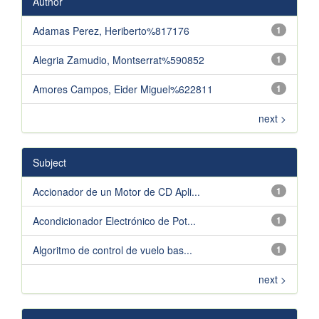
Author
Adamas Perez, Heriberto%817176
1
Alegria Zamudio, Montserrat%590852
1
Amores Campos, Eider Miguel%622811
1
next >
Subject
Accionador de un Motor de CD Apli...
1
Acondicionador Electrónico de Pot...
1
Algoritmo de control de vuelo bas...
1
next >