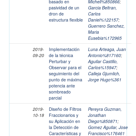
basado en
Michell%850866
;
pasividad de un
Garcia Beltran,
dron de
Carlos
estructura flexible
Daniel%122157
;
Guerrero Sanchez,
Maria
Eusebia%172965
2019-
Implementación
Luna Arteaga, Juan
09-20
de la técnica
Antonio%817160
;
Perturbar y
Aguilar Castillo,
Observar para el
Carlos%15947
;
seguimiento del
Calleja Gjumlich,
punto de máxima
Jorge Hugo%361
potencia ante
sombreado
parcial
2019-
Diseño de Filtros
Pereyra Guzman,
10-18
Fraccionarios y
Jonathan
su Aplicación en
Diego%850871
;
la Detección de
Gomez Aguilar, Jose
Características y
Francisco%176461