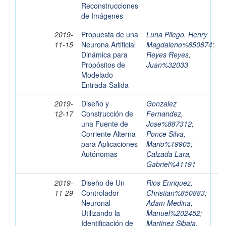
Reconstrucciones
de Imágenes
2019-
Propuesta de una
Luna Pliego, Henry
11-15
Neurona Artificial
Magdaleno%850874
;
Dinámica para
Reyes Reyes,
Propósitos de
Juan%32033
Modelado
Entrada-Salida
2019-
Diseño y
Gonzalez
12-17
Construcción de
Fernandez,
una Fuente de
Jose%887312
;
Corriente Alterna
Ponce Silva,
para Aplicaciones
Mario%19905
;
Autónomas
Calzada Lara,
Gabriel%41191
2019-
Diseño de Un
Rios Enriquez,
11-29
Controlador
Christian%850883
;
Neuronal
Adam Medina,
Utilizando la
Manuel%202452
;
Identificación de
Martinez Sibaja,