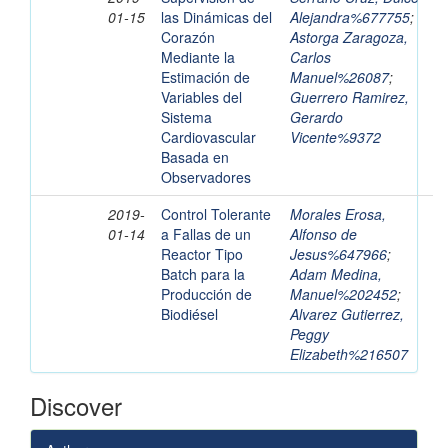
01-15
las Dinámicas del
Alejandra%677755
;
Corazón
Astorga Zaragoza,
Mediante la
Carlos
Estimación de
Manuel%26087
;
Variables del
Guerrero Ramirez,
Sistema
Gerardo
Cardiovascular
Vicente%9372
Basada en
Observadores
2019-
Control Tolerante
Morales Erosa,
01-14
a Fallas de un
Alfonso de
Reactor Tipo
Jesus%647966
;
Batch para la
Adam Medina,
Producción de
Manuel%202452
;
Biodiésel
Alvarez Gutierrez,
Peggy
Elizabeth%216507
Discover