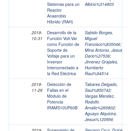
Sistemas para un
Albino%314803
Reactor
Anaerobio
Híbrido (RAH)
2019-
Desarrollo de la
Sabido Borges,
10-31
Función Volt-Var
Miguel
como Función de
Francisco%835046
;
Soporte de
Mina Antonio, Jesus
Voltaje para un
Dario%37536
;
Inversor
Jimenez Grajales,
Interconectado a
Humberto
la Red Eléctrica
Raul%94514
2019-
Detección de
Tabares Delgado,
11-29
Fallas en el
Saul%850742
;
Módulo de
Vargas Mendez,
Potencia
Rodolfo
IRAMS10UP60B
Amalio%265802
;
Aguayo Alquicira,
Jesus%120956
2019-
Supervisión de
Serrano Cruz, Dulce