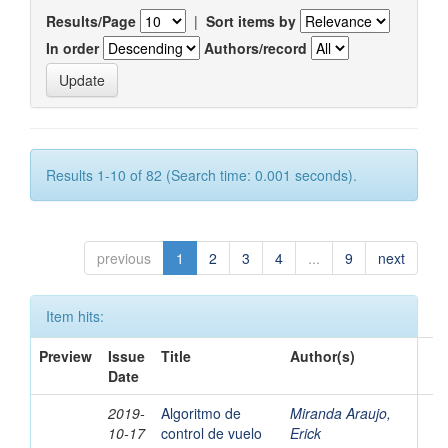
Results/Page
|
Sort items by
In order
Authors/record
Results 1-10 of 82 (Search time: 0.001 seconds).
previous
1
2
3
4
...
9
next
Item hits:
Preview
Issue
Title
Author(s)
Date
2019-
Algoritmo de
Miranda Araujo,
10-17
control de vuelo
Erick