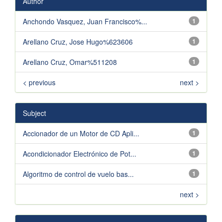
Author
Anchondo Vasquez, Juan Francisco%...
1
Arellano Cruz, Jose Hugo%623606
1
Arellano Cruz, Omar%511208
1
< previous
next >
Subject
Accionador de un Motor de CD Apli...
1
Acondicionador Electrónico de Pot...
1
Algoritmo de control de vuelo bas...
1
next >