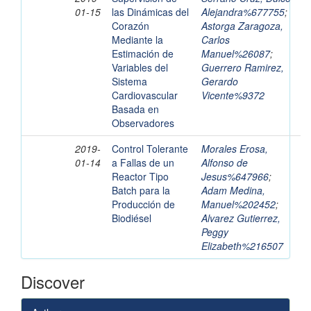
01-15
las Dinámicas del
Alejandra%677755
;
Corazón
Astorga Zaragoza,
Mediante la
Carlos
Estimación de
Manuel%26087
;
Variables del
Guerrero Ramirez,
Sistema
Gerardo
Cardiovascular
Vicente%9372
Basada en
Observadores
2019-
Control Tolerante
Morales Erosa,
01-14
a Fallas de un
Alfonso de
Reactor Tipo
Jesus%647966
;
Batch para la
Adam Medina,
Producción de
Manuel%202452
;
Biodiésel
Alvarez Gutierrez,
Peggy
Elizabeth%216507
Discover