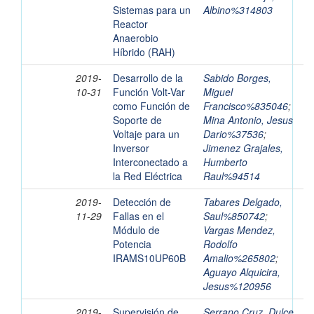
Sistemas para un
Albino%314803
Reactor
Anaerobio
Híbrido (RAH)
2019-
Desarrollo de la
Sabido Borges,
10-31
Función Volt-Var
Miguel
como Función de
Francisco%835046
;
Soporte de
Mina Antonio, Jesus
Voltaje para un
Dario%37536
;
Inversor
Jimenez Grajales,
Interconectado a
Humberto
la Red Eléctrica
Raul%94514
2019-
Detección de
Tabares Delgado,
11-29
Fallas en el
Saul%850742
;
Módulo de
Vargas Mendez,
Potencia
Rodolfo
IRAMS10UP60B
Amalio%265802
;
Aguayo Alquicira,
Jesus%120956
2019-
Supervisión de
Serrano Cruz, Dulce