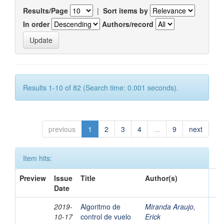
Results/Page
|
Sort items by
In order
Authors/record
Results 1-10 of 82 (Search time: 0.001 seconds).
previous
1
2
3
4
...
9
next
Item hits:
Preview
Issue
Title
Author(s)
Date
2019-
Algoritmo de
Miranda Araujo,
10-17
control de vuelo
Erick