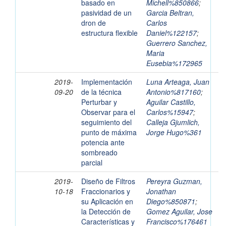
basado en
Michell%850866
;
pasividad de un
Garcia Beltran,
dron de
Carlos
estructura flexible
Daniel%122157
;
Guerrero Sanchez,
Maria
Eusebia%172965
2019-
Implementación
Luna Arteaga, Juan
09-20
de la técnica
Antonio%817160
;
Perturbar y
Aguilar Castillo,
Observar para el
Carlos%15947
;
seguimiento del
Calleja Gjumlich,
punto de máxima
Jorge Hugo%361
potencia ante
sombreado
parcial
2019-
Diseño de Filtros
Pereyra Guzman,
10-18
Fraccionarios y
Jonathan
su Aplicación en
Diego%850871
;
la Detección de
Gomez Aguilar, Jose
Características y
Francisco%176461