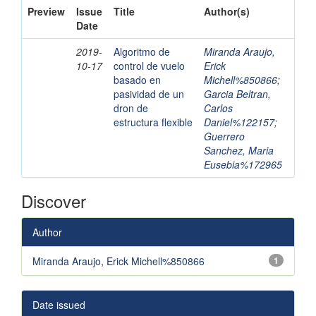
Preview
Issue
Title
Author(s)
Date
2019-
Algoritmo de
Miranda Araujo,
10-17
control de vuelo
Erick
basado en
Michell%850866
;
pasividad de un
Garcia Beltran,
dron de
Carlos
estructura flexible
Daniel%122157
;
Guerrero
Sanchez, Maria
Eusebia%172965
Discover
Author
Miranda Araujo, Erick Michell%850866
1
Date issued