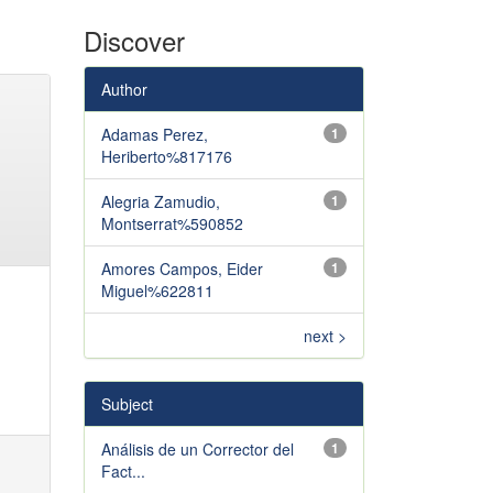
Discover
Author
Adamas Perez,
1
Heriberto%817176
Alegria Zamudio,
1
Montserrat%590852
Amores Campos, Eider
1
Miguel%622811
next >
Subject
Análisis de un Corrector del
1
Fact...