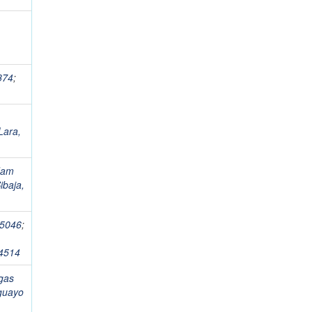
874
;
Lara,
dam
ibaja,
35046
;
94514
gas
guayo