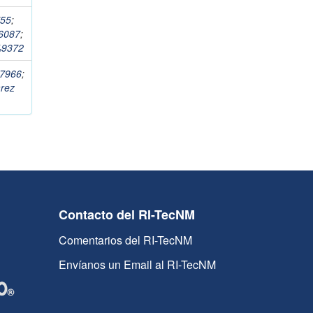
755
;
26087
;
%9372
47966
;
arez
Contacto del RI-TecNM
Comentarios del RI-TecNM
Envíanos un Email al RI-TecNM