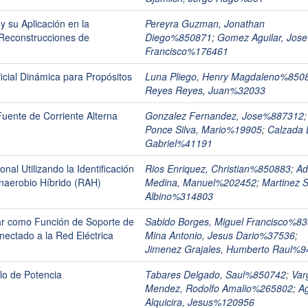
y su Aplicación en la
Pereyra Guzman, Jonathan
 Reconstrucciones de
Diego%850871
;
Gomez Aguilar, Jose
Francisco%176461
icial Dinámica para Propósitos
Luna Pliego, Henry Magdaleno%850
Reyes Reyes, Juan%32033
uente de Corriente Alterna
Gonzalez Fernandez, Jose%887312
;
Ponce Silva, Mario%19905
;
Calzada 
Gabriel%41191
al Utilizando la Identificación
Rios Enriquez, Christian%850883
;
A
naerobio Híbrido (RAH)
Medina, Manuel%202452
;
Martinez S
Albino%314803
Var como Función de Soporte de
Sabido Borges, Miguel Francisco%8
onectado a la Red Eléctrica
Mina Antonio, Jesus Dario%37536
;
Jimenez Grajales, Humberto Raul%
lo de Potencia
Tabares Delgado, Saul%850742
;
Var
Mendez, Rodolfo Amalio%265802
;
A
Alquicira, Jesus%120956