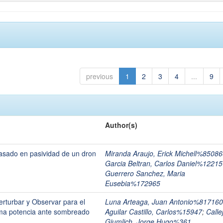
previous
1
2
3
4
...
9
Author(s)
basado en pasividad de un dron
Miranda Araujo, Erick Michell%8508
Garcia Beltran, Carlos Daniel%1221
Guerrero Sanchez, Maria
Eusebia%172965
erturbar y Observar para el
Luna Arteaga, Juan Antonio%817160
ima potencia ante sombreado
Aguilar Castillo, Carlos%15947
;
Calle
Gjumlich, Jorge Hugo%361