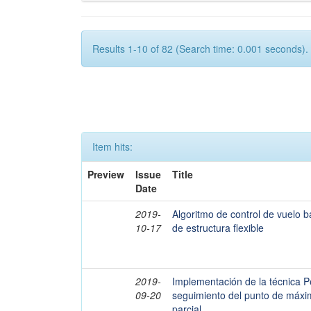
Results 1-10 of 82 (Search time: 0.001 seconds).
Item hits:
Preview
Issue
Title
Date
2019-
Algoritmo de control de vuelo 
10-17
de estructura flexible
2019-
Implementación de la técnica P
09-20
seguimiento del punto de máx
parcial