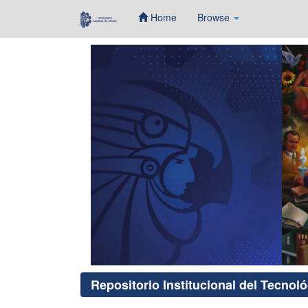
Home
Browse
Skip
navigation
Repositorio Institucional del Tecnol