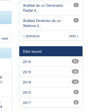
Análisis de un Generador
1
Radial d...
Análisis Dinámico de un
1
Sistema d...
< previous
next >
next
Date issued
2016
31
2019
25
66
;
57
;
2018
12
2015
9
;
2017
5
ja