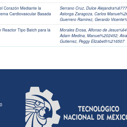
el Corazón Mediante la
Serrano Cruz, Dulce Alejandra%677
stema Cardiovascular Basada
Astorga Zaragoza, Carlos Manuel%
Guerrero Ramirez, Gerardo Vicente
n Reactor Tipo Batch para la
Morales Erosa, Alfonso de Jesus%6
Adam Medina, Manuel%202452
;
Alv
Gutierrez, Peggy Elizabeth%216507
30