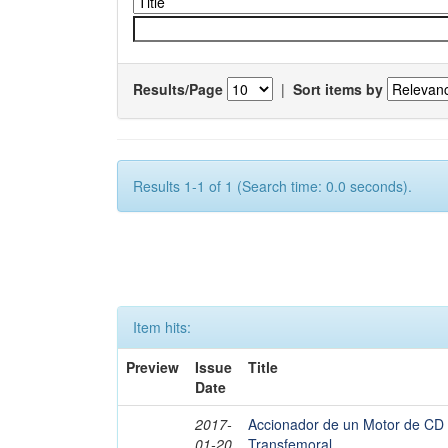
Results/Page
|
Sort items by
Results 1-1 of 1 (Search time: 0.0 seconds).
Item hits:
Preview
Issue
Title
Date
2017-
Accionador de un Motor de CD 
01-20
Transfemoral