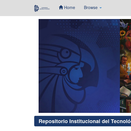
Home
Browse
Skip
navigation
Repositorio Institucional del Tecnol