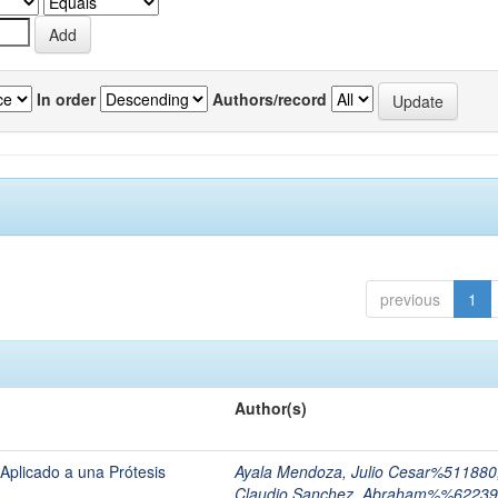
In order
Authors/record
previous
1
Author(s)
Aplicado a una Prótesis
Ayala Mendoza, Julio Cesar%511880
Claudio Sanchez, Abraham%%62239