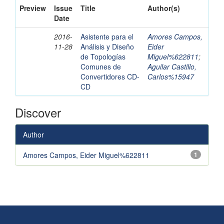
Preview
Issue
Title
Author(s)
Date
2016-
Asistente para el
Amores Campos,
11-28
Análisis y Diseño
Eider
de Topologías
Miguel%622811
;
Comunes de
Aguilar Castillo,
Convertidores CD-
Carlos%15947
CD
Discover
Author
Amores Campos, Eider Miguel%622811
1