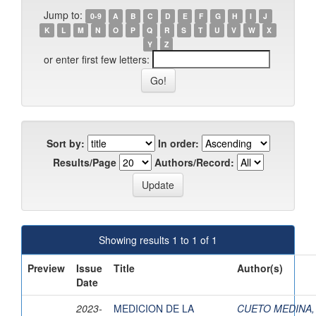
Jump to:
0-9
A
B
C
D
E
F
G
H
I
J
K
L
M
N
O
P
Q
R
S
T
U
V
W
X
Y
Z
or enter first few letters:
Sort by:
In order:
Results/Page
Authors/Record:
Showing results 1 to 1 of 1
Preview
Issue
Title
Author(s)
Date
2023-
MEDICION DE LA
CUETO MEDINA,