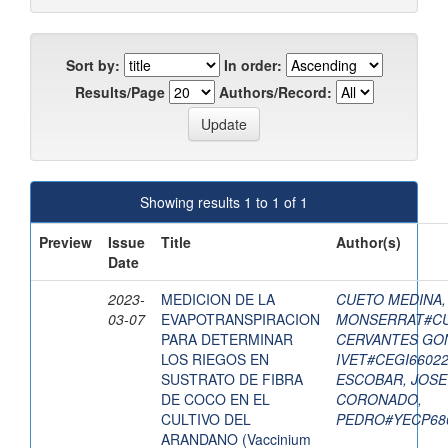
Sort by:
In order:
Results/Page
Authors/Record:
Showing results 1 to 1 of 1
Preview
Issue
Title
Author(s)
Date
2023-
MEDICION DE LA
CUETO MEDINA,
03-07
EVAPOTRANSPIRACION
MONSERRAT#CU
PARA DETERMINAR
CERVANTES GON
LOS RIEGOS EN
IVET#CEGI6602
SUSTRATO DE FIBRA
ESCOBAR, JOS
DE COCO EN EL
CORONADO,
CULTIVO DEL
PEDRO#YECP68
ARANDANO (Vaccinium