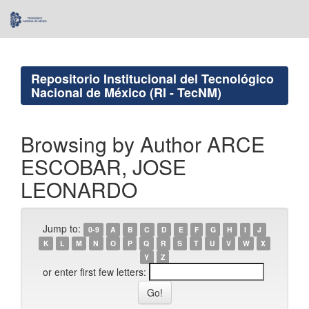
Skip
navigation
Repositorio Institucional del Tecnológico
Nacional de México (RI - TecNM)
Browsing by Author ARCE
ESCOBAR, JOSE
LEONARDO
Jump to:
0-9
A
B
C
D
E
F
G
H
I
J
K
L
M
N
O
P
Q
R
S
T
U
V
W
X
Y
Z
or enter first few letters: