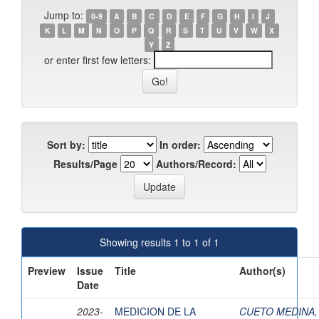
Jump to:
0-9
A
B
C
D
E
F
G
H
I
J
K
L
M
N
O
P
Q
R
S
T
U
V
W
X
Y
Z
or enter first few letters:
Sort by:
In order:
Results/Page
Authors/Record:
Showing results 1 to 1 of 1
Preview
Issue
Title
Author(s)
Date
2023-
MEDICION DE LA
CUETO MEDINA,