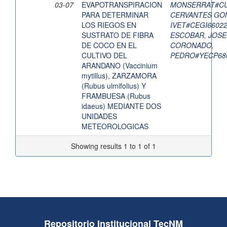
03-07
EVAPOTRANSPIRACION
MONSERRAT#CU
PARA DETERMINAR
CERVANTES GON
LOS RIEGOS EN
IVET#CEGI6602
SUSTRATO DE FIBRA
ESCOBAR, JOS
DE COCO EN EL
CORONADO,
CULTIVO DEL
PEDRO#YECP68
ARANDANO (Vaccinium
mytillus), ZARZAMORA
(Rubus ulmifolius) Y
FRAMBUESA (Rubus
idaeus) MEDIANTE DOS
UNIDADES
METEOROLOGICAS
Showing results 1 to 1 of 1
Repositorio Institucional TecNM