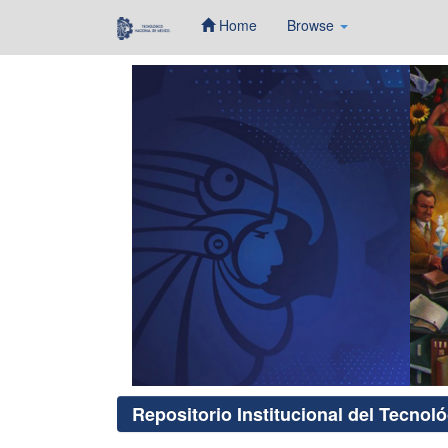
Home
Browse
Skip
navigation
Repositorio Institucional del Tecnol