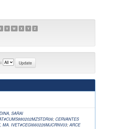
U
V
W
X
Y
Z
:
INA, SARAI
T#CUMS880202MZSTDR06
;
CERVANTES
 MA. IVET#CEGI660226MJCRNV03
;
ARCE