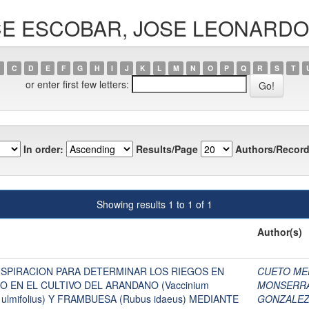
ARCE ESCOBAR, JOSE LEONARDO
C
D
E
F
G
H
I
J
K
L
M
N
O
P
Q
R
S
T
or enter first few letters:
In order:
Results/Page
Authors/Record
Showing results 1 to 1 of 1
Author(s)
SPIRACION PARA DETERMINAR LOS RIEGOS EN
CUETO MED
 EN EL CULTIVO DEL ARANDANO (Vaccinium
MONSERRA
 ulmifolius) Y FRAMBUESA (Rubus idaeus) MEDIANTE
GONZALEZ,