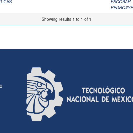
GICAS
ESCOBAR,
PEDRO#YE
Showing results 1 to 1 of 1
30