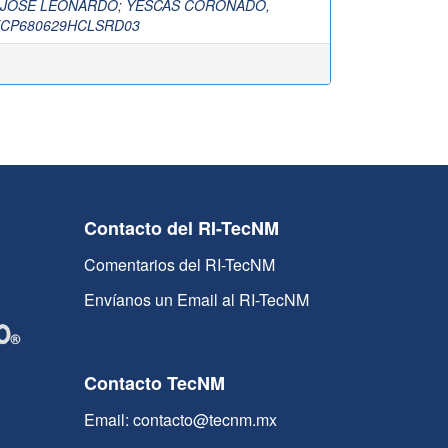
 JOSE LEONARDO
;
YESCAS CORONADO,
CP680629HCLSRD03
Contacto del RI-TecNM
Comentarios del RI-TecNM
Envíanos un Email al RI-TecNM
Contacto TecNM
Email: contacto@tecnm.mx