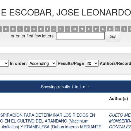
ARCE ESCOBAR, JOSE LEONARDO
C
D
E
F
G
H
I
J
K
L
M
N
O
P
Q
R
S
T
or enter first few letters:
In order:
Results/Page
Authors/Record
Showing results 1 to 1 of 1
Author(s)
SPIRACION PARA DETERMINAR LOS RIEGOS EN
CUETO MED
 EN EL CULTIVO DEL ARANDANO (Vaccinium
MONSERRA
 ulmifolius) Y FRAMBUESA (Rubus idaeus) MEDIANTE
GONZALEZ,