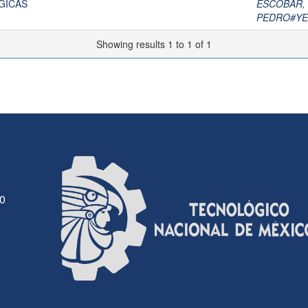
GICAS
ESCOBAR,
PEDRO#YE
Showing results 1 to 1 of 1
30