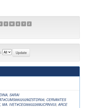
U
V
W
X
Y
Z
:
INA, SARAI
T#CUMS880202MZSTDR06
;
CERVANTES
 MA. IVET#CEGI660226MJCRNV03
;
ARCE