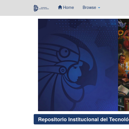
Home
Browse
Skip
navigation
Repositorio Institucional del Tecnol